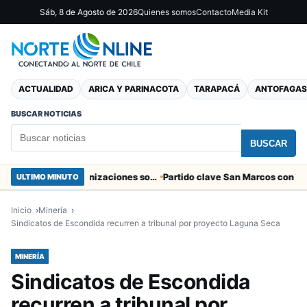
Sáb, 8 de Agosto de 2026
Quienes somos
Contacto
Media Kit
ACTUALIDAD
ARICA Y PARINACOTA
TARAPACÁ
ANTOFAGAS
BUSCAR NOTICIAS
BUSCAR
Entregaron fibra óptica gratuita a organizaciones sociales de Arica
ULTIMO MINUTO
Inicio
Minería
Sindicatos de Escondida recurren a tribunal por proyecto Laguna Seca
MINERÍA
Sindicatos de Escondida
recurren a tribunal por