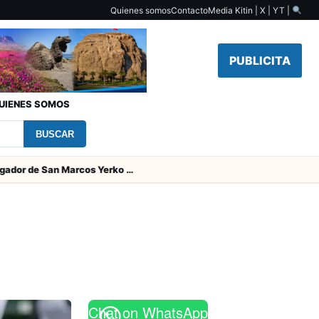
Quienes somos
Contacto
Media Kit
in | X | YT |
PUBLICITA
UIENES SOMOS
BUSCAR
Padres del jugador de San Marcos Yerko Águila fallecieron en accidente de tránsito en Temuco
Chat on WhatsApp