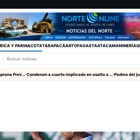
RICA Y PARINACOTA
TARAPACÁ
ANTOFAGASTA
ATACAMA
MINERÍA
Q
SENAPRED declara Alerta Temprana Preventiva en Tarapacá por lluvias, nevadas y tormentas eléctricas
Condenan a cuarto implicado en asalto a comerciante en Iquique