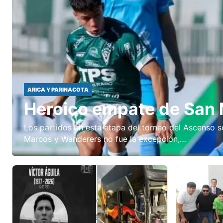
ARICA Y PARINACOTA
Heroico empate de San 
Los partidos en esta etapa del torneo del Ascenso s
Marcos y Wanderers no fue la excepción,…