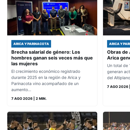
ARICA Y PARINACOTA
ARICA Y PA
Brecha salarial de género: Los
Obras de 
hombres ganan seis veces más que
Arica gen
las mujeres
Un total de
El crecimiento económico registrado
generan act
durante 2025 en la región de Arica y
del Altiplan
Parinacota vino acompañado de un
7 AGO 2026
aumento…
7 AGO 2026
| 2 MIN.