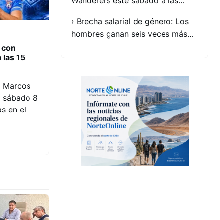
Wanderers este sábado a las…
› Brecha salarial de género: Los
hombres ganan seis veces más…
 con
 las 15
n Marcos
e sábado 8
s en el