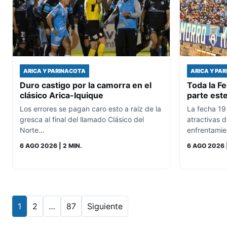
ARICA Y PARINACOTA
ARICA Y PA
Duro castigo por la camorra en el
Toda la F
clásico Arica-Iquique
parte est
Los errores se pagan caro esto a raíz de la
La fecha 19
gresca al final del llamado Clásico del
atractivas 
Norte…
enfrentamie
6 AGO 2026
| 2 MIN.
6 AGO 2026
1
2
…
87
Siguiente