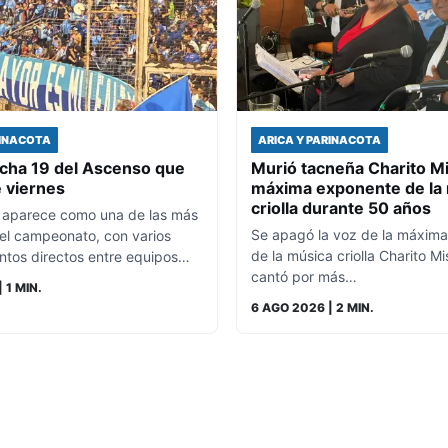
RINACOTA
ARICA Y PARINACOTA
echa 19 del Ascenso que
Murió tacneña Charito Mi
e viernes
máxima exponente de la
criolla durante 50 años
 aparece como una de las más
Se apagó la voz de la máxim
del campeonato, con varios
de la música criolla Charito Mi
ntos directos entre equipos…
cantó por más…
| 1 MIN.
6 AGO 2026
| 2 MIN.