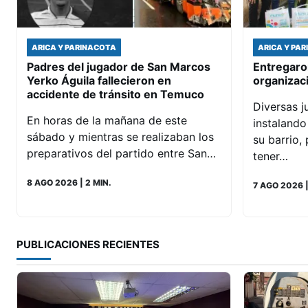
ARICA Y PARINACOTA
ARICA Y PA
Padres del jugador de San Marcos
Entregaron
Yerko Águila fallecieron en
organizac
accidente de tránsito en Temuco
Diversas j
En horas de la mañana de este
instaland
sábado y mientras se realizaban los
su barrio, 
preparativos del partido entre San…
tener…
8 AGO 2026
| 2 MIN.
7 AGO 2026
|
PUBLICACIONES RECIENTES