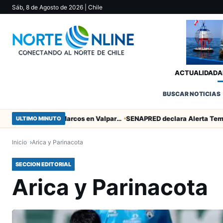
Sáb, 8 de Agosto de 2026
| Chile
ACTUALIDAD
A
BUSCAR NOTICIAS
Heroico empate de San Marcos en Valparaíso
ULTIMO MINUTO
Inicio
Arica y Parinacota
SECCION EDITORIAL
Arica y Parinacota