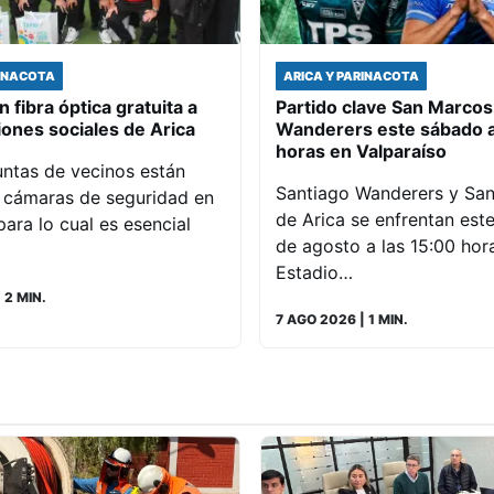
RINACOTA
ARICA Y PARINACOTA
 fibra óptica gratuita a
Partido clave San Marcos
iones sociales de Arica
Wanderers este sábado a
horas en Valparaíso
untas de vecinos están
Santiago Wanderers y Sa
o cámaras de seguridad en
de Arica se enfrentan est
para lo cual es esencial
de agosto a las 15:00 hora
Estadio…
 2 MIN.
7 AGO 2026
| 1 MIN.