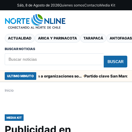
Sáb, 8 de Agosto de 2026
Quienes somos
Contacto
Media Kit
ACTUALIDAD
ARICA Y PARINACOTA
TARAPACÁ
ANTOFAGAS
BUSCAR NOTICIAS
BUSCAR
Entregaron fibra óptica gratuita a organizaciones sociales de Arica
ULTIMO MINUTO
Inicio
MEDIA KIT
Publicidad en