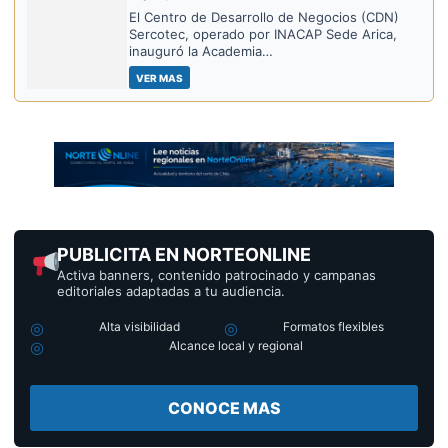
El Centro de Desarrollo de Negocios (CDN)
Sercotec, operado por INACAP Sede Arica,
inauguró la Academia…
VER MAS
PUBLICITA EN NORTEONLINE
Activa banners, contenido patrocinado y campanas
editoriales adaptadas a tu audiencia.
Alta visibilidad
Formatos flexibles
Alcance local y regional
CONOCE MAS