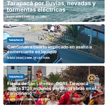
Tarapacá por lluvias, nevadas y
tormentas eléctricas
8 AGO 2026
| 3 MIN. DE LECTURA
TARAPACÁ
Condenan a cuarto implicado en asalto a
comerciante en Iquique
8 AGO 2026
| 2 MIN. DE LECTURA
TARAPACÁ
Fiesta de San Lorenzo: GORE Tarapacá
aporta $126 millones y entrega obras en el
campanario
4 AGO 2026
| 3 MIN. DE LECTURA