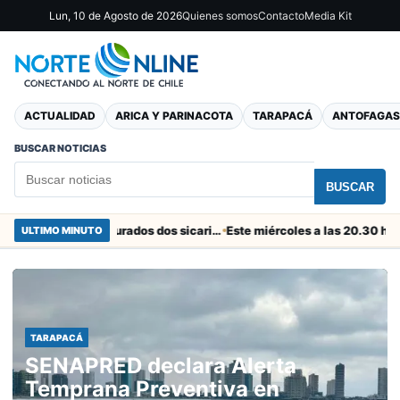
Lun, 10 de Agosto de 2026
Quienes somos
Contacto
Media Kit
ACTUALIDAD
ARICA Y PARINACOTA
TARAPACÁ
ANTOFAGAS
BUSCAR NOTICIAS
BUSCAR
En el “colador” de Cuya fueron capturados dos sicarios colombianos
ULTIMO MINUTO
TARAPACÁ
SENAPRED declara Alerta
Temprana Preventiva en