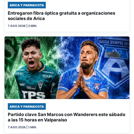
ARICA Y PARINACOTA
Entregaron fibra óptica gratuita a organizaciones
sociales de Arica
7 AGO 2026
| 2 MIN.
ARICA Y PARINACOTA
Partido clave San Marcos con Wanderers este sábado
a las 15 horas en Valparaíso
7 AGO 2026
| 1 MIN.
M