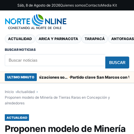
Sáb, 8 de Agosto de 2026
Quienes somos
Contacto
Media Kit
ACTUALIDAD
ARICA Y PARINACOTA
TARAPACÁ
ANTOFAGAS
BUSCAR NOTICIAS
BUSCAR
Entregaron fibra óptica gratuita a organizaciones sociales de Arica
ULTIMO MINUTO
Inicio
Actualidad
Proponen modelo de Minería de Tierras Raras en Concepción y
alrededores
ACTUALIDAD
Proponen modelo de Minería