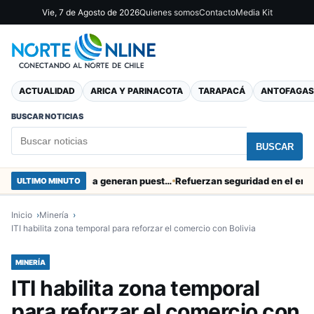
Vie, 7 de Agosto de 2026
Quienes somos
Contacto
Media Kit
ACTUALIDAD
ARICA Y PARINACOTA
TARAPACÁ
ANTOFAGAS
BUSCAR NOTICIAS
BUSCAR
Obras de Aguas del Altiplano en Arica generan puestos de trabajo
Refuerzan seguridad en el entorno por
ULTIMO MINUTO
Inicio
Minería
ITI habilita zona temporal para reforzar el comercio con Bolivia
MINERÍA
ITI habilita zona temporal
para reforzar el comercio con