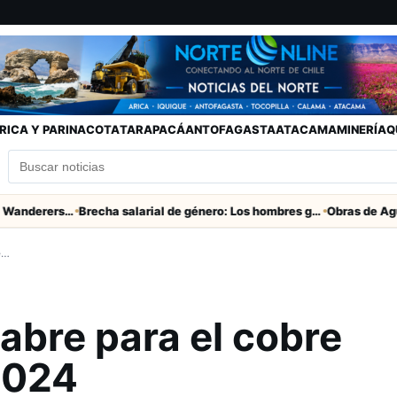
RICA Y PARINACOTA
TARAPACÁ
ANTOFAGASTA
ATACAMA
MINERÍA
Q
Partido clave San Marcos con Wanderers este sábado a las 15 horas en Valparaíso
Brecha salarial de género: Los hombres ganan seis veces más que las mujeres
e…
 abre para el cobre
 2024