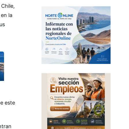
Chile,
 en la
us
ue este
ntran