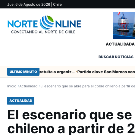
Jue, 6 de Agosto de 2026
| Chile
ACTUALIDAD
A
BUSCAR NOTICIAS
Entregaron fibra óptica gratuita a organizaciones sociales de Arica
ULTIMO MINUTO
Inicio
Actualidad
El escenario que se abre para el cobre chileno a partir d
ACTUALIDAD
El escenario que se
chileno a partir de