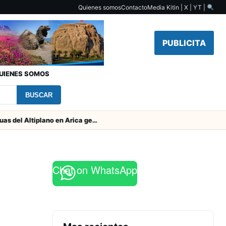
Quienes somos
Contacto
Media Kit
in | X | YT |
PUBLICITA
UIENES SOMOS
BUSCAR
Obras de Aguas del Altiplano en Arica generan puestos de trabajo
Chat on WhatsApp