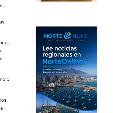
os
las
iones
io
un
eno o
los
ra