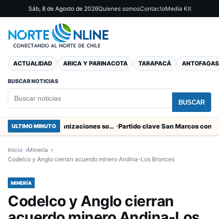
Sáb, 8 de Agosto de 2026
Quienes somos
Contacto
Media Kit
ACTUALIDAD
ARICA Y PARINACOTA
TARAPACÁ
ANTOFAGAS
BUSCAR NOTICIAS
BUSCAR
Entregaron fibra óptica gratuita a organizaciones sociales de Arica
ULTIMO MINUTO
Inicio
Minería
Codelco y Anglo cierran acuerdo minero Andina-Los Bronces
MINERÍA
Codelco y Anglo cierran
acuerdo minero Andina-Los