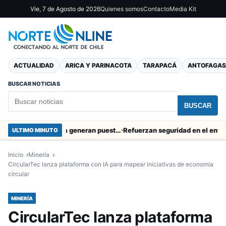
Vie, 7 de Agosto de 2026
Quienes somos
Contacto
Media Kit
ACTUALIDAD
ARICA Y PARINACOTA
TARAPACÁ
ANTOFAGAS
BUSCAR NOTICIAS
BUSCAR
Obras de Aguas del Altiplano en Arica generan puestos de trabajo
Refuerzan seguridad en el entorno po
ULTIMO MINUTO
Inicio
Minería
CircularTec lanza plataforma con IA para mapear iniciativas de economía
circular
MINERÍA
CircularTec lanza plataforma