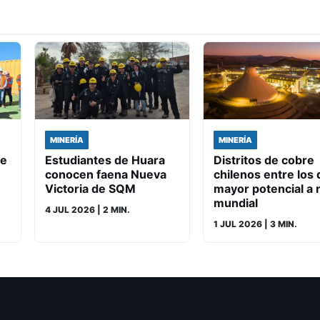
MINERÍA
MINERÍA
de
Estudiantes de Huara
Distritos de cobre
conocen faena Nueva
chilenos entre los 
Victoria de SQM
mayor potencial a n
mundial
4 JUL 2026
| 2 MIN.
1 JUL 2026
| 3 MIN.