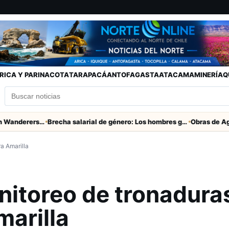
RICA Y PARINACOTA
TARAPACÁ
ANTOFAGASTA
ATACAMA
MINERÍA
Q
Partido clave San Marcos con Wanderers este sábado a las 15 horas en Valparaíso
Brecha salarial de género: Los hombres ganan seis veces más que las mujeres
a Amarilla
nitoreo de tronadura
marilla