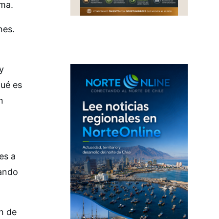
ama.
nes.
y
qué es
n
es a
rando
n de