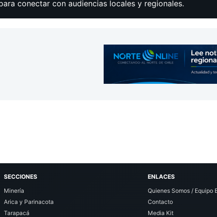
para conectar con audiencias locales y regionales.
SECCIONES
ENLACES
Minería
Quienes Somos / Equipo E
Arica y Parinacota
Contacto
Tarapacá
Media Kit