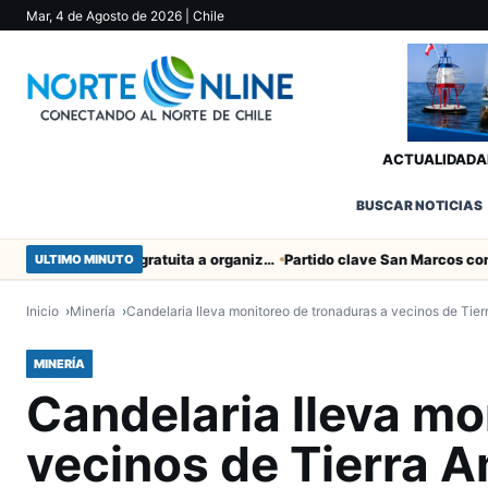
Mar, 4 de Agosto de 2026
| Chile
ACTUALIDAD
A
BUSCAR NOTICIAS
Entregaron fibra óptica gratuita a organizaciones sociales de Arica
ULTIMO MINUTO
Inicio
Minería
Candelaria lleva monitoreo de tronaduras a vecinos de Tierr
MINERÍA
Candelaria lleva mo
vecinos de Tierra A