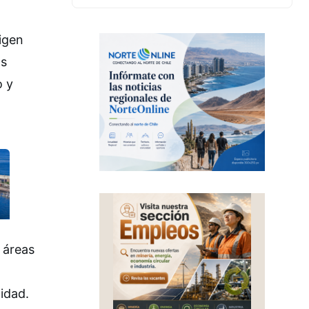
rigen
os
o y
s áreas
idad.