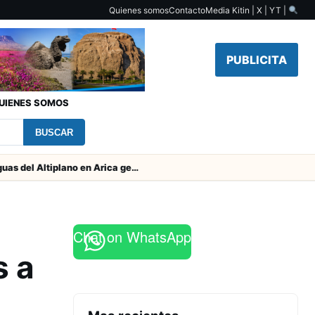
Quienes somos
Contacto
Media Kit
in | X | YT |
PUBLICITA
UIENES SOMOS
BUSCAR
Obras de Aguas del Altiplano en Arica generan puestos de trabajo
Chat on WhatsApp
s a