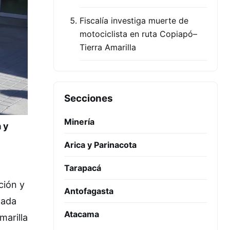
Fiscalía investiga muerte de
motociclista en ruta Copiapó–
Tierra Amarilla
Secciones
Minería
 y
Arica y Parinacota
Tarapacá
ción y
Antofagasta
nada
Atacama
marilla