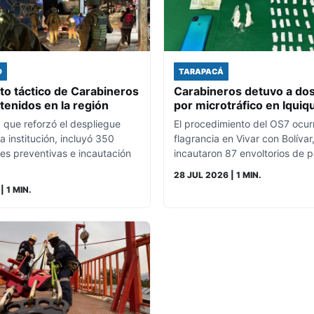
D
TARAPACÁ
o táctico de Carabineros
Carabineros detuvo a do
tenidos en la región
por microtráfico en Iquiq
, que reforzó el despliegue
El procedimiento del OS7 ocur
la institución, incluyó 350
flagrancia en Vivar con Bolíva
nes preventivas e incautación
incautaron 87 envoltorios de 
28 JUL 2026
| 1 MIN.
| 1 MIN.