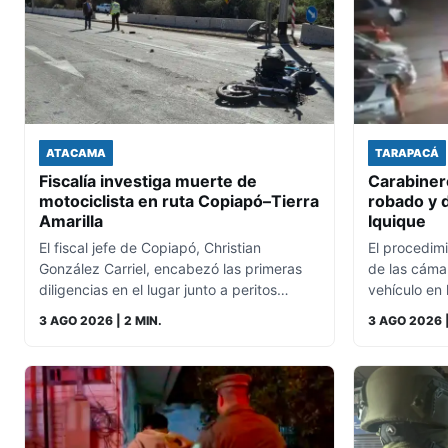
ATACAMA
TARAPACÁ
Fiscalía investiga muerte de
Carabiner
motociclista en ruta Copiapó–Tierra
robado y 
Amarilla
Iquique
El fiscal jefe de Copiapó, Christian
El procedimi
González Carriel, encabezó las primeras
de las cámar
diligencias en el lugar junto a peritos…
vehículo en
3 AGO 2026
| 2 MIN.
3 AGO 2026
|