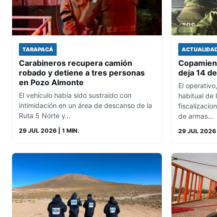
TARAPACÁ
ACTUALIDA
Carabineros recupera camión
Copamient
robado y detiene a tres personas
deja 14 de
en Pozo Almonte
El operativo
El vehículo había sido sustraído con
habitual de 
intimidación en un área de descanso de la
fiscalizacio
Ruta 5 Norte y…
de armas…
29 JUL 2026
| 1 MIN.
29 JUL 2026