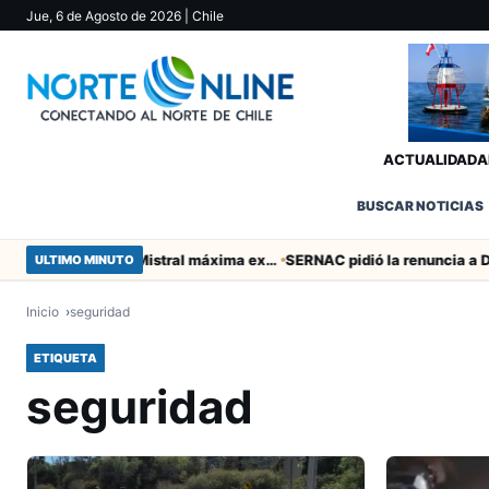
Jue, 6 de Agosto de 2026
| Chile
ACTUALIDAD
A
BUSCAR NOTICIAS
Murió tacneña Charito Mistral máxima exponente de la música criolla durante 50 años
ULTIMO MINUTO
Inicio
seguridad
ETIQUETA
seguridad