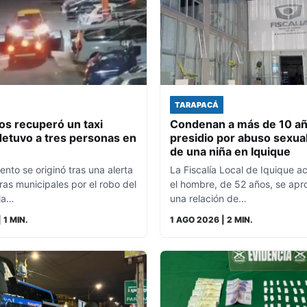
TARAPACÁ
os recuperó un taxi
Condenan a más de 10 a
detuvo a tres personas en
presidio por abuso sexual
de una niña en Iquique
ento se originó tras una alerta
La Fiscalía Local de Iquique a
as municipales por el robo del
el hombre, de 52 años, se ap
 la…
una relación de…
 1 MIN.
1 AGO 2026
| 2 MIN.