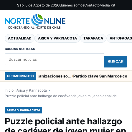
Sáb, 8 de Agosto de 2026
Quienes somos
Contacto
Media Kit
ACTUALIDAD
ARICA Y PARINACOTA
TARAPACÁ
ANTOFAGAS
BUSCAR NOTICIAS
BUSCAR
Entregaron fibra óptica gratuita a organizaciones sociales de Arica
ULTIMO MINUTO
Inicio
Arica y Parinacota
Puzzle policial ante hallazgo de cadáver de joven mujer en canal de…
ARICA Y PARINACOTA
Puzzle policial ante hallazgo
de cadáver de joven mujer en