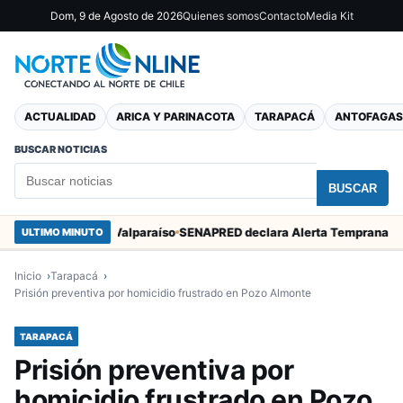
Dom, 9 de Agosto de 2026
Quienes somos
Contacto
Media Kit
ACTUALIDAD
ARICA Y PARINACOTA
TARAPACÁ
ANTOFAGAS
BUSCAR NOTICIAS
BUSCAR
n Marcos en Valparaíso
ULTIMO MINUTO
Inicio
Tarapacá
Prisión preventiva por homicidio frustrado en Pozo Almonte
TARAPACÁ
Prisión preventiva por
homicidio frustrado en Pozo