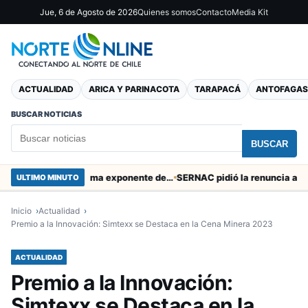
Jue, 6 de Agosto de 2026
Quienes somos
Contacto
Media Kit
ACTUALIDAD
ARICA Y PARINACOTA
TARAPACÁ
ANTOFAGAS
BUSCAR NOTICIAS
BUSCAR
Murió tacneña Charito Mistral máxima exponente de la música criolla durante 50 años
ULTIMO MINUTO
Inicio
Actualidad
Premio a la Innovación: Simtexx se Destaca en la Cena Minera 2023
ACTUALIDAD
Premio a la Innovación:
Simtexx se Destaca en la