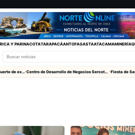
RICA Y PARINACOTA
TARAPACÁ
ANTOFAGASTA
ATACAMA
MINERÍA
Q
Descarga eléctrica provocó muerte de extranjero que robaba cables en Cerro Chuño
Centro de Desarrollo de Negocios Sercotec-INACAP inaugura Academia de Mujeres Empresarias 2026