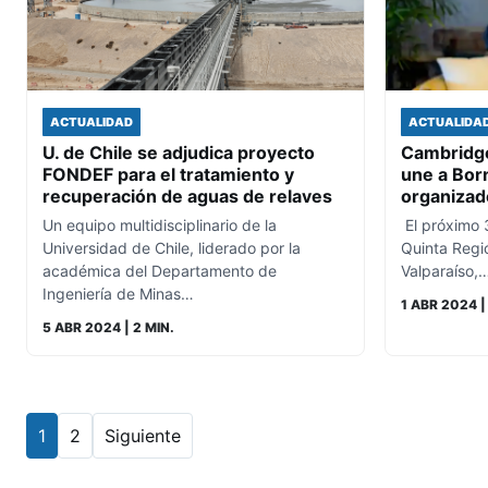
ACTUALIDAD
ACTUALIDA
U. de Chile se adjudica proyecto
Cambridge
FONDEF para el tratamiento y
une a Born
recuperación de aguas de relaves
organizad
Un equipo multidisciplinario de la
El próximo 3
Universidad de Chile, liderado por la
Quinta Regi
académica del Departamento de
Valparaíso,
Ingeniería de Minas…
1 ABR 2024
|
5 ABR 2024
| 2 MIN.
1
2
Siguiente