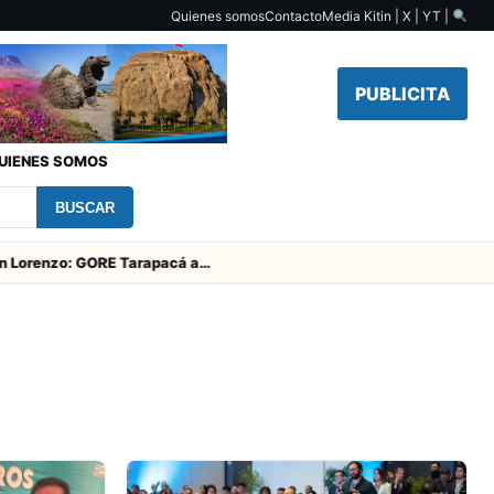
Quienes somos
Contacto
Media Kit
in | X | YT |
PUBLICITA
UIENES SOMOS
BUSCAR
Fiesta de San Lorenzo: GORE Tarapacá aporta $126 millones y entrega obras en el campanario