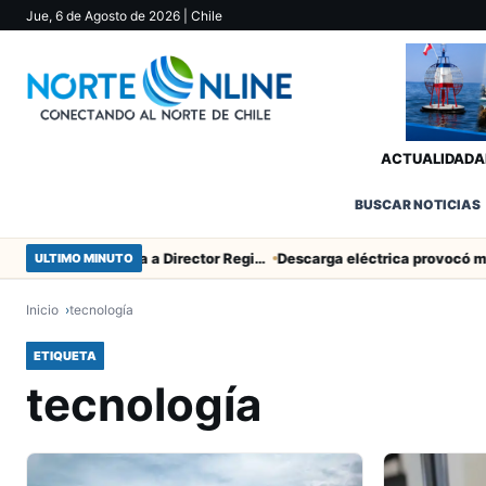
Jue, 6 de Agosto de 2026
| Chile
ACTUALIDAD
A
BUSCAR NOTICIAS
SERNAC pidió la renuncia a Director Regional (s) de Arica por contratar solo a militantes del Gobierno
ULTIMO MINUTO
Inicio
tecnología
ETIQUETA
tecnología