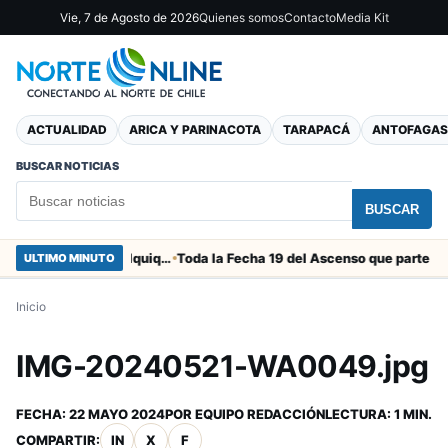
Vie, 7 de Agosto de 2026
Quienes somos
Contacto
Media Kit
ACTUALIDAD
ARICA Y PARINACOTA
TARAPACÁ
ANTOFAGAS
BUSCAR NOTICIAS
BUSCAR
Duro castigo por la camorra en el clásico Arica-Iquique
Toda la Fecha 19 del Ascenso que parte este vie
ULTIMO MINUTO
Inicio
IMG-20240521-WA0049.jpg
FECHA:
22 MAYO 2024
POR
EQUIPO REDACCIÓN
LECTURA: 1 MIN.
COMPARTIR:
IN
X
F