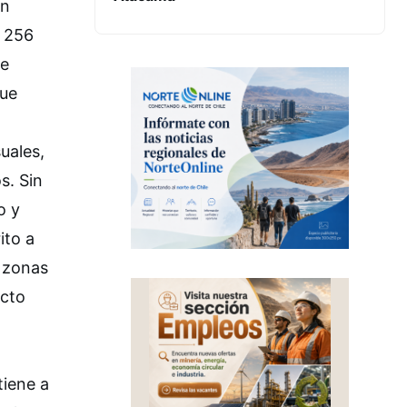
ón
s 256
te
que
uales,
s. Sin
o y
ito a
n zonas
ecto
n
tiene a