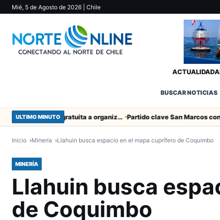
Mié, 5 de Agosto de 2026
| Chile
ACTUALIDAD
A
BUSCAR NOTICIAS
Entregaron fibra óptica gratuita a organizaciones sociales de Arica
ULTIMO MINUTO
Inicio
Minería
Llahuin busca espacio en el mapa cuprífero de Coquimbo
MINERÍA
Llahuin busca espac
de Coquimbo