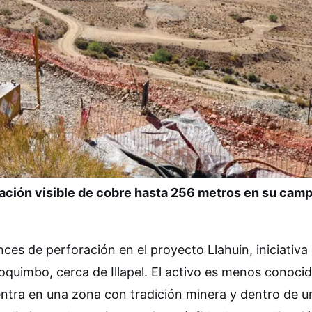
ación visible de cobre hasta 256 metros en su cam
s de perforación en el proyecto Llahuin, iniciativa
oquimbo, cerca de Illapel. El activo es menos conoci
entra en una zona con tradición minera y dentro de u