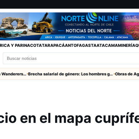
RICA Y PARINACOTA
TARAPACÁ
ANTOFAGASTA
ATACAMA
MINERÍA
Q
Partido clave San Marcos con Wanderers este sábado a las 15 horas en Valparaíso
Brecha salarial de género: Los hombres ganan seis veces más que las mujeres
io en el mapa cupríf