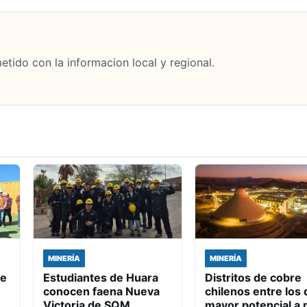
tido con la informacion local y regional.
MINERÍA
MINERÍA
de
Estudiantes de Huara
Distritos de cobre
conocen faena Nueva
chilenos entre los 
Victoria de SQM
mayor potencial a n