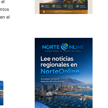
 el
entos
en el