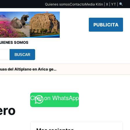
Quienes somos
Contacto
Media Kit
in | X | YT |
PUBLICITA
UIENES SOMOS
BUSCAR
Obras de Aguas del Altiplano en Arica generan puestos de trabajo
Chat on WhatsApp
ero