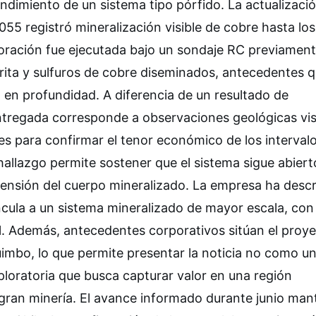
ndimiento de un sistema tipo pórfido. La actualizaci
55 registró mineralización visible de cobre hasta lo
oración fue ejecutada bajo un sondaje RC previamen
irita y sulfuros de cobre diseminados, antecedentes 
a en profundidad. A diferencia de un resultado de
 entregada corresponde a observaciones geológicas vis
es para confirmar el tenor económico de los intervalo
hallazgo permite sostener que el sistema sigue abiert
tensión del cuerpo mineralizado. La empresa ha descr
incula a un sistema mineralizado de mayor escala, co
l. Además, antecedentes corporativos sitúan el proy
imbo, lo que permite presentar la noticia no como u
loratoria que busca capturar valor en una región
gran minería. El avance informado durante junio man