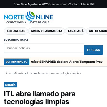
Dom, 9 de Agosto de 2026
Quienes somos
Contacto
Media Kit
ACTUALIDAD
ARICA Y PARINACOTA
TARAPACÁ
ANTOFAGAS
BUSCAR NOTICIAS
BUSCAR
cos en Valparaíso
SENAPRED declara Al
ULTIMO MINUTO
Inicio
Minería
ITL abre llamado para tecnologías limpias
MINERÍA
ITL abre llamado para
tecnologías limpias