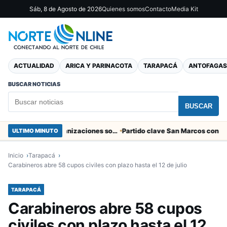
Sáb, 8 de Agosto de 2026
Quienes somos
Contacto
Media Kit
ACTUALIDAD
ARICA Y PARINACOTA
TARAPACÁ
ANTOFAGAS
BUSCAR NOTICIAS
BUSCAR
Entregaron fibra óptica gratuita a organizaciones sociales de Arica
ULTIMO MINUTO
Inicio
Tarapacá
Carabineros abre 58 cupos civiles con plazo hasta el 12 de julio
TARAPACÁ
Carabineros abre 58 cupos
civiles con plazo hasta el 12