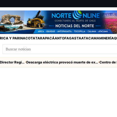
RICA Y PARINACOTA
TARAPACÁ
ANTOFAGASTA
ATACAMA
MINERÍA
Q
SERNAC pidió la renuncia a Director Regional (s) de Arica por contratar solo a militantes del Gobierno
Descarga eléctrica provocó muerte de extranjero que robaba cables en Cerro Chuño