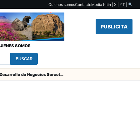
Quienes somos
Contacto
Media Kit
in | X | YT |
PUBLICITA
UIENES SOMOS
BUSCAR
Centro de Desarrollo de Negocios Sercotec-INACAP inaugura Academia de Mujeres Empresarias 2026