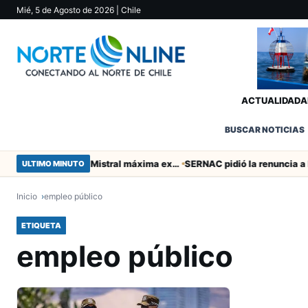
Mié, 5 de Agosto de 2026
| Chile
ACTUALIDAD
A
BUSCAR NOTICIAS
Murió tacneña Charito Mistral máxima exponente de la música criolla durante 50 años
ULTIMO MINUTO
Inicio
empleo público
ETIQUETA
empleo público