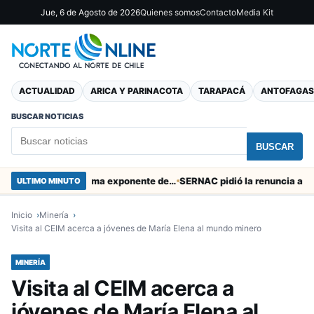
Jue, 6 de Agosto de 2026
Quienes somos
Contacto
Media Kit
ACTUALIDAD
ARICA Y PARINACOTA
TARAPACÁ
ANTOFAGAS
BUSCAR NOTICIAS
BUSCAR
Murió tacneña Charito Mistral máxima exponente de la música criolla durante 50 años
ULTIMO MINUTO
Inicio
Minería
Visita al CEIM acerca a jóvenes de María Elena al mundo minero
MINERÍA
Visita al CEIM acerca a
jóvenes de María Elena al