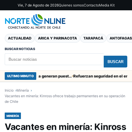
Vie, 7 de Agosto de 2026
Quienes somos
Contacto
Media Kit
ACTUALIDAD
ARICA Y PARINACOTA
TARAPACÁ
ANTOFAGAS
BUSCAR NOTICIAS
BUSCAR
Obras de Aguas del Altiplano en Arica generan puestos de trabajo
Refuerzan seguridad en el entorno por
ULTIMO MINUTO
Inicio
Minería
Vacantes en minería: Kinross ofrece trabajo permanentes en su operación
de Chile
MINERÍA
Vacantes en minería: Kinross