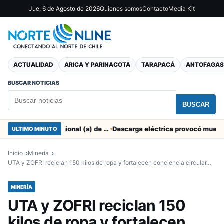
Jue, 6 de Agosto de 2026
Quienes somos
Contacto
Media Kit
ACTUALIDAD
ARICA Y PARINACOTA
TARAPACÁ
ANTOFAGAS
BUSCAR NOTICIAS
BUSCAR
SERNAC pidió la renuncia a Director Regional (s) de Arica por contratar solo a militantes del Gobierno
ULTIMO MINUTO
Inicio
Minería
UTA y ZOFRI reciclan 150 kilos de ropa y fortalecen conciencia circular…
MINERÍA
UTA y ZOFRI reciclan 150
kilos de ropa y fortalecen