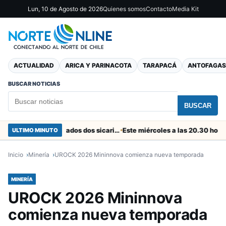
Lun, 10 de Agosto de 2026
Quienes somos
Contacto
Media Kit
ACTUALIDAD
ARICA Y PARINACOTA
TARAPACÁ
ANTOFAGAS
BUSCAR NOTICIAS
BUSCAR
En el “colador” de Cuya fueron capturados dos sicarios colombianos
ULTIMO MINUTO
Inicio
Minería
UROCK 2026 Mininnova comienza nueva temporada
MINERÍA
UROCK 2026 Mininnova
comienza nueva temporada