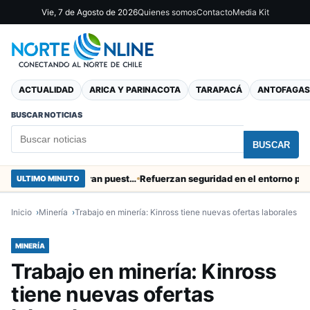
Vie, 7 de Agosto de 2026
Quienes somos
Contacto
Media Kit
ACTUALIDAD
ARICA Y PARINACOTA
TARAPACÁ
ANTOFAGAS
BUSCAR NOTICIAS
BUSCAR
Obras de Aguas del Altiplano en Arica generan puestos de trabajo
Refuerzan seguridad en el entorno portuario
ULTIMO MINUTO
Inicio
Minería
Trabajo en minería: Kinross tiene nuevas ofertas laborales
MINERÍA
Trabajo en minería: Kinross
tiene nuevas ofertas