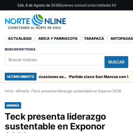
Sáb, 8 de Agosto de 2026
Quienes somos
Contacto
Media Kit
ACTUALIDAD
ARICA Y PARINACOTA
TARAPACÁ
ANTOFAGAS
BUSCAR NOTICIAS
BUSCAR
Entregaron fibra óptica gratuita a organizaciones sociales de Arica
ULTIMO MINUTO
Inicio
Minería
Teck presenta liderazgo sustentable en Exponor 2026
MINERÍA
Teck presenta liderazgo
sustentable en Exponor