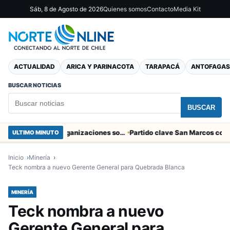
Sáb, 8 de Agosto de 2026
Quienes somos
Contacto
Media Kit
ACTUALIDAD
ARICA Y PARINACOTA
TARAPACÁ
ANTOFAGAS
BUSCAR NOTICIAS
BUSCAR
Entregaron fibra óptica gratuita a organizaciones sociales de Arica
ULTIMO MINUTO
Inicio
Minería
Teck nombra a nuevo Gerente General para Quebrada Blanca
MINERÍA
Teck nombra a nuevo
Gerente General para