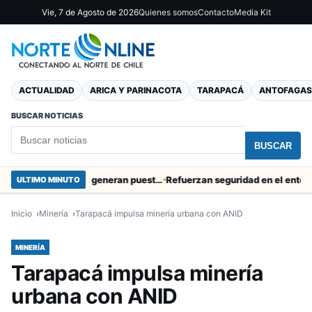
Vie, 7 de Agosto de 2026
Quienes somos
Contacto
Media Kit
ACTUALIDAD
ARICA Y PARINACOTA
TARAPACÁ
ANTOFAGAS
BUSCAR NOTICIAS
BUSCAR
Obras de Aguas del Altiplano en Arica generan puestos de trabajo
Refuerzan seguridad en el entorno portu
ULTIMO MINUTO
Inicio
Minería
Tarapacá impulsa minería urbana con ANID
MINERÍA
Tarapacá impulsa minería
urbana con ANID