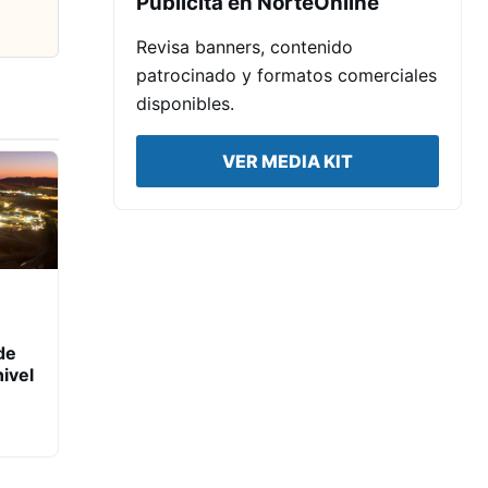
Publicita en NorteOnline
Revisa banners, contenido
patrocinado y formatos comerciales
disponibles.
VER MEDIA KIT
de
ivel