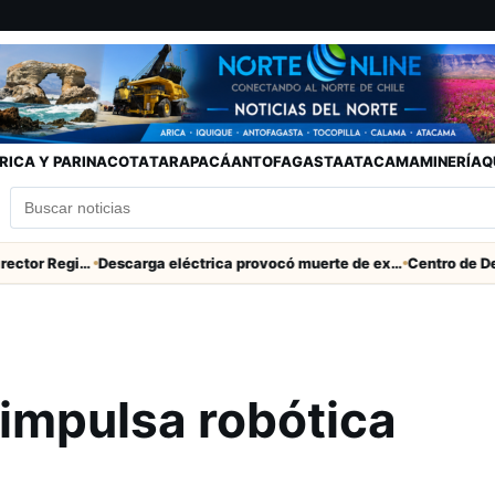
RICA Y PARINACOTA
TARAPACÁ
ANTOFAGASTA
ATACAMA
MINERÍA
Q
SERNAC pidió la renuncia a Director Regional (s) de Arica por contratar solo a militantes del Gobierno
Descarga eléctrica provocó muerte de extranjero que robaba cables en Cerro Chuño
impulsa robótica
a