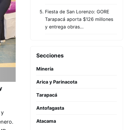
Fiesta de San Lorenzo: GORE
Tarapacá aporta $126 millones
y entrega obras…
Secciones
Minería
Arica y Parinacota
y
Tarapacá
Antofagasta
 y
Atacama
énero.