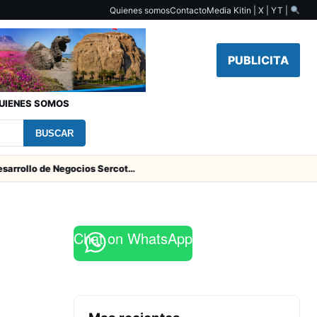
Quienes somos
Contacto
Media Kit
in | X | YT |
PUBLICITA
UIENES SOMOS
BUSCAR
Centro de Desarrollo de Negocios Sercotec-INACAP inaugura Academia de Mujeres Empresarias 2026
Chat on WhatsApp