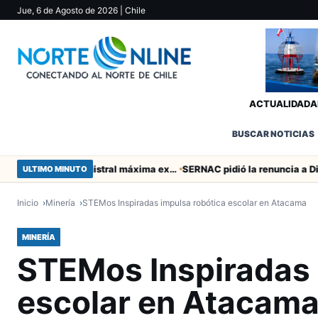
Jue, 6 de Agosto de 2026
| Chile
ACTUALIDAD
A
BUSCAR NOTICIAS
Murió tacneña Charito Mistral máxima exponente de la música criolla durante 50 años
ULTIMO MINUTO
Inicio
Minería
STEMos Inspiradas impulsa robótica escolar en Atacama
MINERÍA
STEMos Inspiradas 
escolar en Atacam