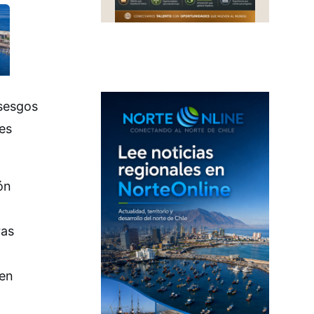
 sesgos
es
ón
ras
den