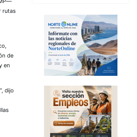
 CMP—
 rutas
co,
ión de
y en
, dijo
llas