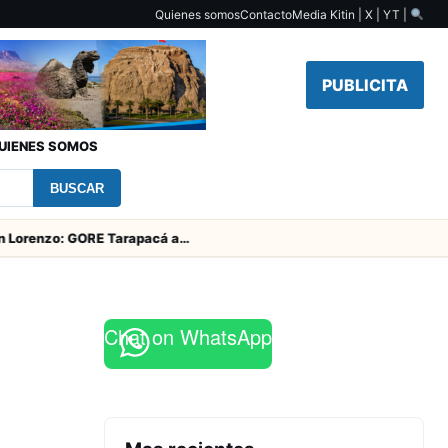
Quienes somos
Contacto
Media Kit
in | X | YT |
PUBLICITA
UIENES SOMOS
BUSCAR
Fiesta de San Lorenzo: GORE Tarapacá aporta $126 millones y entrega obras en el campanario
Chat on WhatsApp