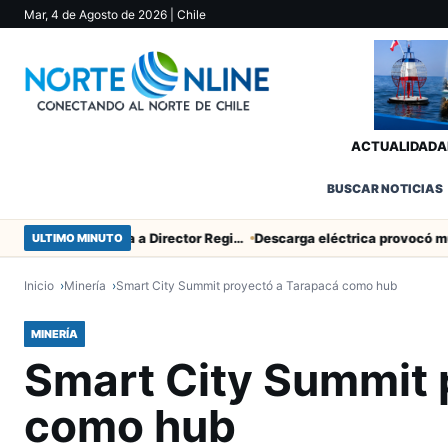
Mar, 4 de Agosto de 2026
| Chile
ACTUALIDAD
A
BUSCAR NOTICIAS
SERNAC pidió la renuncia a Director Regional (s) de Arica por contratar solo a militantes del Gobierno
ULTIMO MINUTO
Inicio
Minería
Smart City Summit proyectó a Tarapacá como hub
MINERÍA
Smart City Summit 
como hub