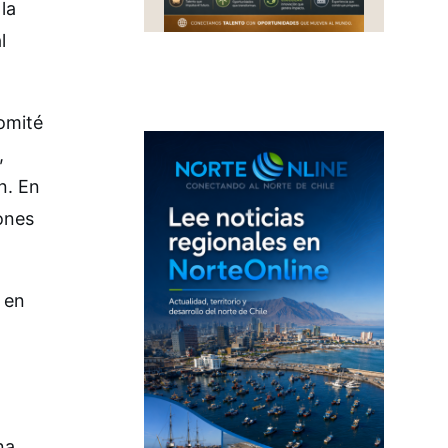
la
l
Comité
,
n. En
iones
 en
na,