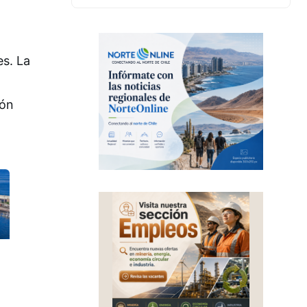
es. La
ión