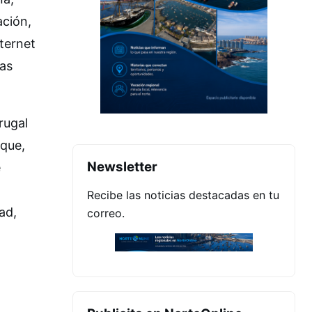
ación,
nternet
nas
rugal
ique,
Newsletter
e
Recibe las noticias destacadas en tu
ad,
correo.