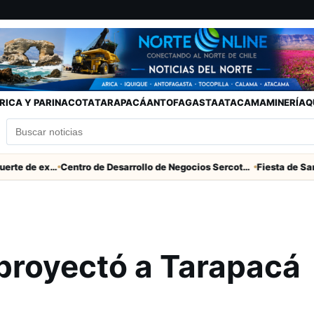
RICA Y PARINACOTA
TARAPACÁ
ANTOFAGASTA
ATACAMA
MINERÍA
Q
Descarga eléctrica provocó muerte de extranjero que robaba cables en Cerro Chuño
Centro de Desarrollo de Negocios Sercotec-INACAP inaugura Academia de Mujeres Empresarias 2026
proyectó a Tarapacá