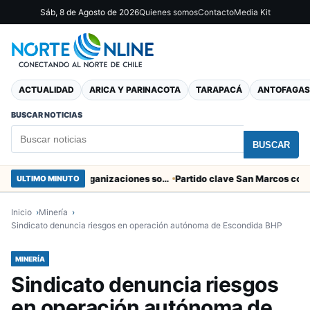
Sáb, 8 de Agosto de 2026
Quienes somos
Contacto
Media Kit
ACTUALIDAD
ARICA Y PARINACOTA
TARAPACÁ
ANTOFAGAS
BUSCAR NOTICIAS
BUSCAR
Entregaron fibra óptica gratuita a organizaciones sociales de Arica
ULTIMO MINUTO
Inicio
Minería
Sindicato denuncia riesgos en operación autónoma de Escondida BHP
MINERÍA
Sindicato denuncia riesgos
en operación autónoma de