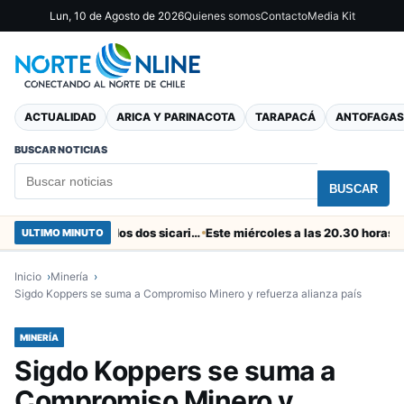
Lun, 10 de Agosto de 2026
Quienes somos
Contacto
Media Kit
ACTUALIDAD
ARICA Y PARINACOTA
TARAPACÁ
ANTOFAGAS
BUSCAR NOTICIAS
BUSCAR
En el “colador” de Cuya fueron capturados dos sicarios colombianos
ULTIMO MINUTO
Inicio
Minería
Sigdo Koppers se suma a Compromiso Minero y refuerza alianza país
MINERÍA
Sigdo Koppers se suma a
Compromiso Minero y