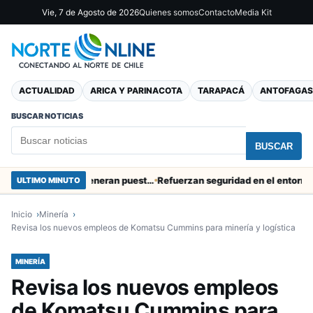
Vie, 7 de Agosto de 2026
Quienes somos
Contacto
Media Kit
ACTUALIDAD
ARICA Y PARINACOTA
TARAPACÁ
ANTOFAGAS
BUSCAR NOTICIAS
BUSCAR
Obras de Aguas del Altiplano en Arica generan puestos de trabajo
Refuerzan seguridad en el entorno portua
ULTIMO MINUTO
Inicio
Minería
Revisa los nuevos empleos de Komatsu Cummins para minería y logística
MINERÍA
Revisa los nuevos empleos
de Komatsu Cummins para