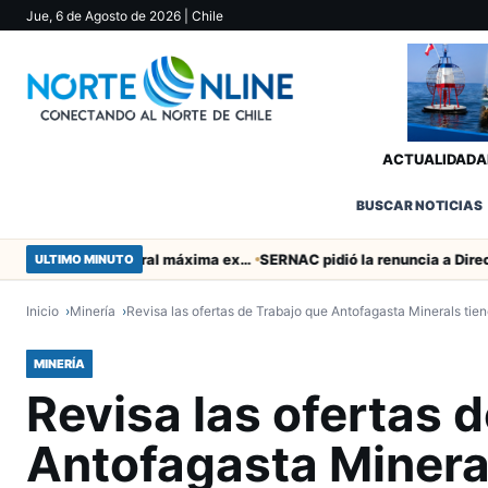
Jue, 6 de Agosto de 2026
| Chile
ACTUALIDAD
A
BUSCAR NOTICIAS
Murió tacneña Charito Mistral máxima exponente de la música criolla durante 50 años
ULTIMO MINUTO
Inicio
Minería
Revisa las ofertas de Trabajo que Antofagasta Minerals tie
MINERÍA
Revisa las ofertas 
Antofagasta Minera