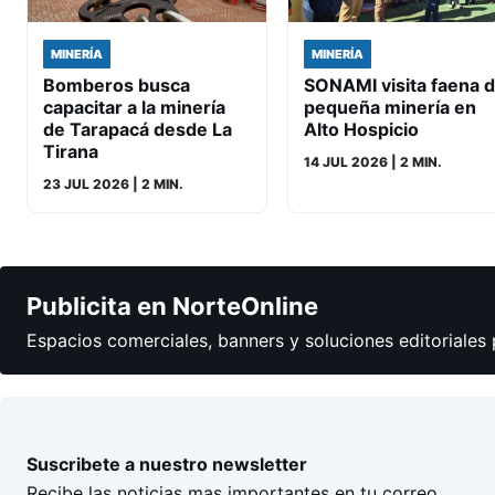
MINERÍA
MINERÍA
Bomberos busca
SONAMI visita faena 
capacitar a la minería
pequeña minería en
de Tarapacá desde La
Alto Hospicio
Tirana
14 JUL 2026
| 2 MIN.
23 JUL 2026
| 2 MIN.
Publicita en NorteOnline
Espacios comerciales, banners y soluciones editoriales 
Suscribete a nuestro newsletter
Recibe las noticias mas importantes en tu correo.