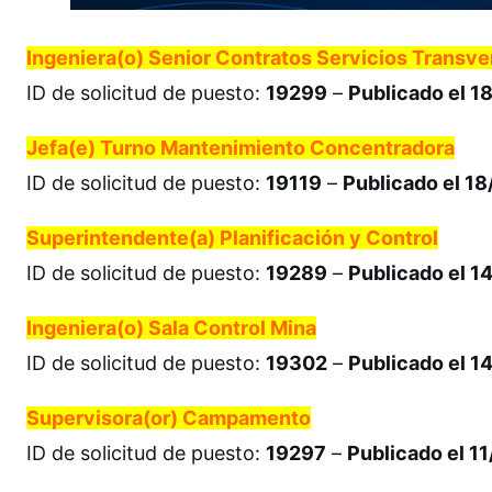
Ingeniera(o) Senior Contratos Servicios Transve
ID de solicitud de puesto:
19299
–
Publicado el 
Jefa(e) Turno Mantenimiento Concentradora
ID de solicitud de puesto:
19119
–
Publicado el 1
Superintendente(a) Planificación y Control
ID de solicitud de puesto:
19289
–
Publicado el 
Ingeniera(o) Sala Control Mina
ID de solicitud de puesto:
19302
–
Publicado el 
Supervisora(or) Campamento
ID de solicitud de puesto:
19297
–
Publicado el 1