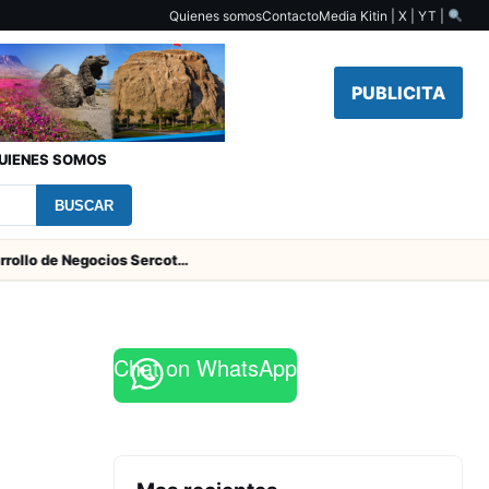
Quienes somos
Contacto
Media Kit
in | X | YT |
PUBLICITA
UIENES SOMOS
BUSCAR
Centro de Desarrollo de Negocios Sercotec-INACAP inaugura Academia de Mujeres Empresarias 2026
Chat on WhatsApp