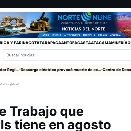
RICA Y PARINACOTA
TARAPACÁ
ANTOFAGASTA
ATACAMA
MINERÍA
Q
SERNAC pidió la renuncia a Director Regional (s) de Arica por contratar solo a militantes del Gobierno
Descarga eléctrica provocó muerte de extranjero que robaba cables en Cerro Chuño
ne en agosto
de Trabajo que
ls tiene en agosto