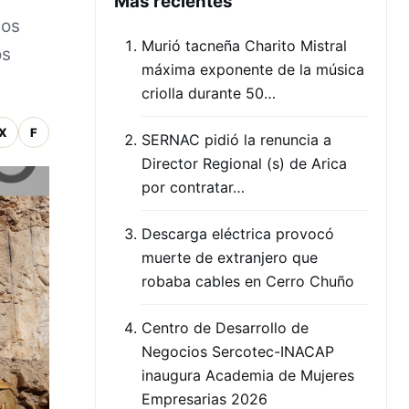
Mas recientes
pos
Murió tacneña Charito Mistral
os
máxima exponente de la música
criolla durante 50…
X
F
SERNAC pidió la renuncia a
Director Regional (s) de Arica
por contratar…
Descarga eléctrica provocó
muerte de extranjero que
robaba cables en Cerro Chuño
Centro de Desarrollo de
Negocios Sercotec-INACAP
inaugura Academia de Mujeres
Empresarias 2026