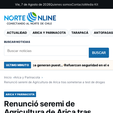
Vie, 7 de Agosto de 2026
Quienes somos
Contacto
Media Kit
ACTUALIDAD
ARICA Y PARINACOTA
TARAPACÁ
ANTOFAGAS
BUSCAR NOTICIAS
BUSCAR
Obras de Aguas del Altiplano en Arica generan puestos de trabajo
Refuerzan seguridad en el entorno 
ULTIMO MINUTO
Inicio
Arica y Parinacota
Renunció seremi de Agricultura de Arica tras someterse a test de drogas
ARICA Y PARINACOTA
Renunció seremi de
Agricultura de Arica tras