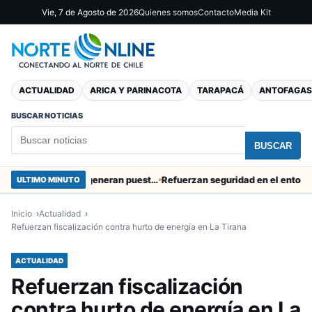
Vie, 7 de Agosto de 2026
Quienes somos
Contacto
Media Kit
ACTUALIDAD
ARICA Y PARINACOTA
TARAPACÁ
ANTOFAGAS
BUSCAR NOTICIAS
BUSCAR
Obras de Aguas del Altiplano en Arica generan puestos de trabajo
Refuerzan seguridad en el entorno portu
ULTIMO MINUTO
Inicio
Actualidad
Refuerzan fiscalización contra hurto de energía en La Tirana
ACTUALIDAD
Refuerzan fiscalización
contra hurto de energía en La