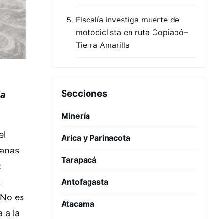
Fiscalía investiga muerte de
motociclista en ruta Copiapó–
Tierra Amarilla
Secciones
la
Minería
el
Arica y Parinacota
canas
Tarapacá
:
a
Antofagasta
 No es
Atacama
 a la