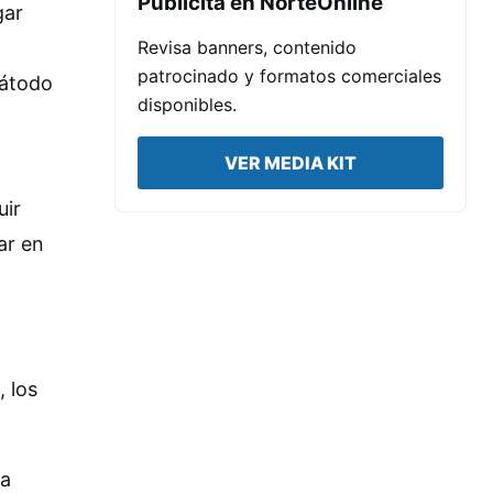
Publicita en NorteOnline
gar
Revisa banners, contenido
patrocinado y formatos comerciales
cátodo
disponibles.
VER MEDIA KIT
uir
ar en
, los
ja