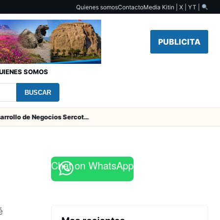
Quienes somos
Contacto
Media Kit
in | X | YT |
PUBLICITA
UIENES SOMOS
BUSCAR
Centro de Desarrollo de Negocios Sercotec-INACAP inaugura Academia de Mujeres Empresarias 2026
Chat on WhatsApp
é