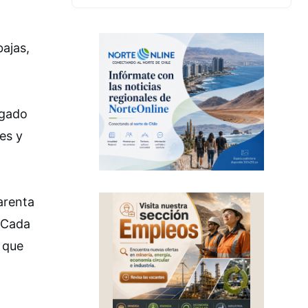
bajas,
egado
es y
arenta
 Cada
o que