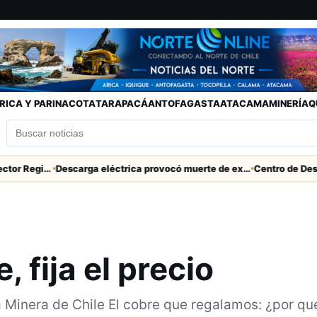
RICA Y PARINACOTA
TARAPACÁ
ANTOFAGASTA
ATACAMA
MINERÍA
Q
SERNAC pidió la renuncia a Director Regional (s) de Arica por contratar solo a militantes del Gobierno
Descarga eléctrica provocó muerte de extranjero que robaba cables en Cerro Chuño
 fija el precio
a Minera de Chile El cobre que regalamos: ¿por qu