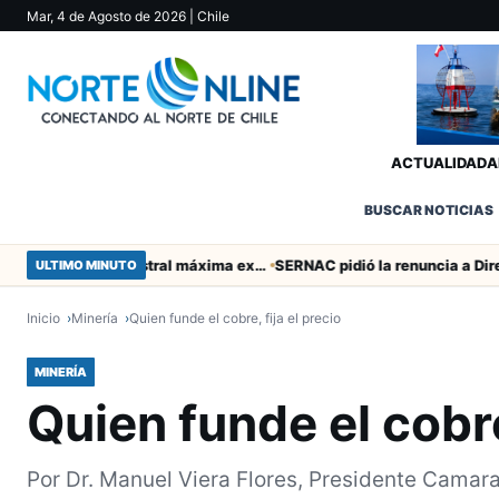
Mar, 4 de Agosto de 2026
| Chile
ACTUALIDAD
A
BUSCAR NOTICIAS
Murió tacneña Charito Mistral máxima exponente de la música criolla durante 50 años
ULTIMO MINUTO
Inicio
Minería
Quien funde el cobre, fija el precio
MINERÍA
Quien funde el cobre,
Por Dr. Manuel Viera Flores, Presidente Camar