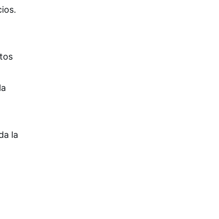
ios.
tos
la
da la