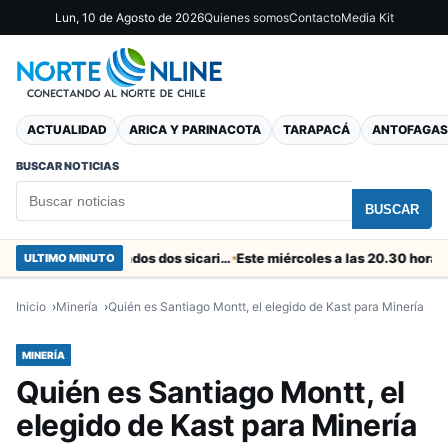
Lun, 10 de Agosto de 2026
Quienes somos
Contacto
Media Kit
ACTUALIDAD
ARICA Y PARINACOTA
TARAPACÁ
ANTOFAGAS
BUSCAR NOTICIAS
BUSCAR
En el “colador” de Cuya fueron capturados dos sicarios colombianos
ULTIMO MINUTO
Inicio
Minería
Quién es Santiago Montt, el elegido de Kast para Minería
MINERÍA
Quién es Santiago Montt, el
elegido de Kast para Minería