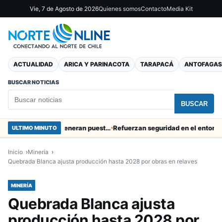
Vie, 7 de Agosto de 2026
Quienes somos
Contacto
Media Kit
ACTUALIDAD
ARICA Y PARINACOTA
TARAPACÁ
ANTOFAGAS
BUSCAR NOTICIAS
BUSCAR
Obras de Aguas del Altiplano en Arica generan puestos de trabajo
Refuerzan seguridad en el entorno portua
ULTIMO MINUTO
Inicio
Minería
Quebrada Blanca ajusta producción hasta 2028 por obras en relaves
MINERÍA
Quebrada Blanca ajusta
producción hasta 2028 por