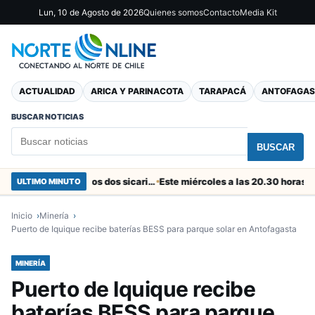
Lun, 10 de Agosto de 2026
Quienes somos
Contacto
Media Kit
ACTUALIDAD
ARICA Y PARINACOTA
TARAPACÁ
ANTOFAGAS
BUSCAR NOTICIAS
BUSCAR
En el “colador” de Cuya fueron capturados dos sicarios colombianos
ULTIMO MINUTO
Inicio
Minería
Puerto de Iquique recibe baterías BESS para parque solar en Antofagasta
MINERÍA
Puerto de Iquique recibe
baterías BESS para parque