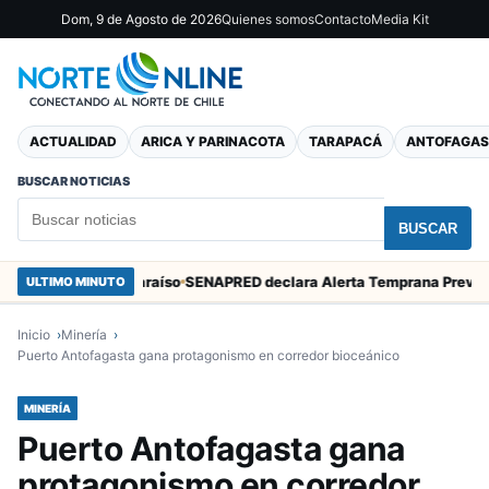
Dom, 9 de Agosto de 2026
Quienes somos
Contacto
Media Kit
ACTUALIDAD
ARICA Y PARINACOTA
TARAPACÁ
ANTOFAGAS
BUSCAR NOTICIAS
BUSCAR
rcos en Valparaíso
ULTIMO MINUTO
Inicio
Minería
Puerto Antofagasta gana protagonismo en corredor bioceánico
MINERÍA
Puerto Antofagasta gana
protagonismo en corredor