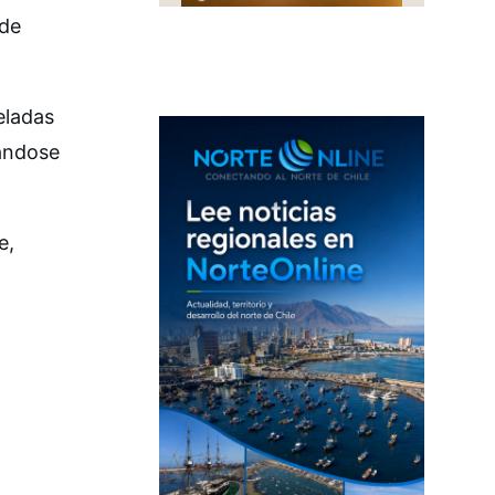
 de
eladas
nándose
e,