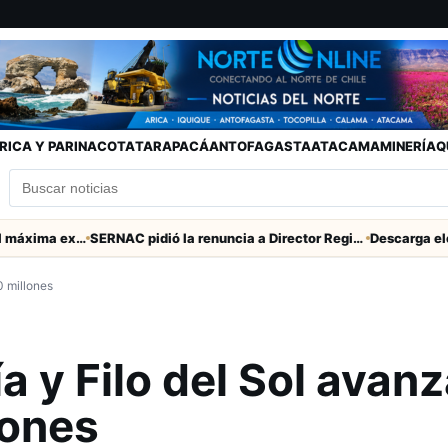
RICA Y PARINACOTA
TARAPACÁ
ANTOFAGASTA
ATACAMA
MINERÍA
Q
Murió tacneña Charito Mistral máxima exponente de la música criolla durante 50 años
SERNAC pidió la renuncia a Director Regional (s) de Arica por contratar solo a militantes del Gobierno
 millones
 y Filo del Sol avan
lones