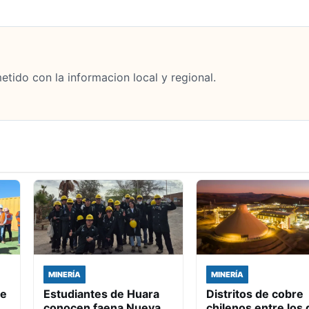
tido con la informacion local y regional.
MINERÍA
MINERÍA
de
Estudiantes de Huara
Distritos de cobre
conocen faena Nueva
chilenos entre los 