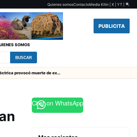
Quienes somos
Contacto
Media Kit
in | X | YT |
PUBLICITA
UIENES SOMOS
BUSCAR
Descarga eléctrica provocó muerte de extranjero que robaba cables en Cerro Chuño
Chat on WhatsApp
zan