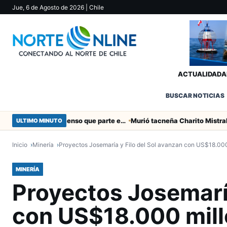
Jue, 6 de Agosto de 2026
| Chile
ACTUALIDAD
A
BUSCAR NOTICIAS
Toda la Fecha 19 del Ascenso que parte este viernes
ULTIMO MINUTO
Inicio
Minería
Proyectos Josemaría y Filo del Sol avanzan con US$18.000
MINERÍA
Proyectos Josemaría
con US$18.000 mil