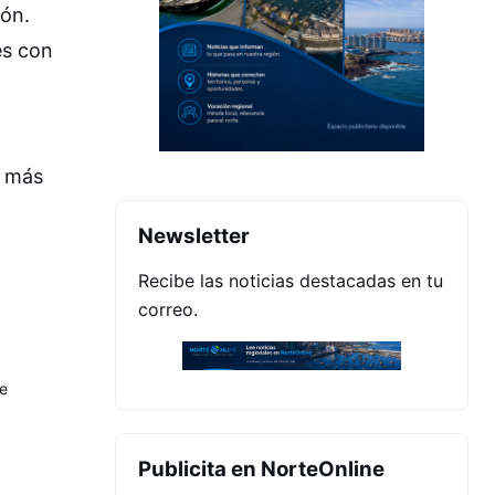
ión.
es con
e más
Newsletter
Recibe las noticias destacadas en tu
correo.
e
Publicita en NorteOnline