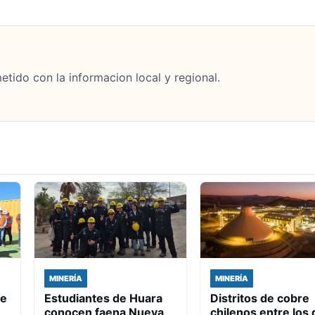
tido con la informacion local y regional.
MINERÍA
MINERÍA
de
Estudiantes de Huara
Distritos de cobre
conocen faena Nueva
chilenos entre los 