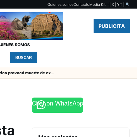
Quienes somos
Contacto
Media Kit
in | X | YT |
PUBLICITA
UIENES SOMOS
BUSCAR
Descarga eléctrica provocó muerte de extranjero que robaba cables en Cerro Chuño
Chat on WhatsApp
sta