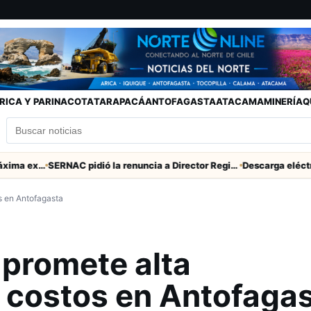
RICA Y PARINACOTA
TARAPACÁ
ANTOFAGASTA
ATACAMA
MINERÍA
Q
Murió tacneña Charito Mistral máxima exponente de la música criolla durante 50 años
SERNAC pidió la renuncia a Director Regional (s) de Arica por contratar solo a militantes del Gobierno
s en Antofagasta
promete alta
s costos en Antofaga