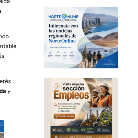
alda
n
ando
entable
ás
terés
da
y