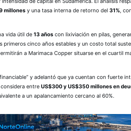
intensidad de capital en Sudamérica. El análisis resp
 millones
y una tasa interna de retorno del
31%
, co
a vida útil de
13 años
con lixiviación en pilas, gener
s primeros cinco años estables y un costo total sust
permitirán a Marimaca Copper situarse en el cuartil m
financiable” y adelantó que ya cuentan con fuerte in
o considera entre
US$300 y US$350 millones en deu
uivalente a un apalancamiento cercano al 60%.