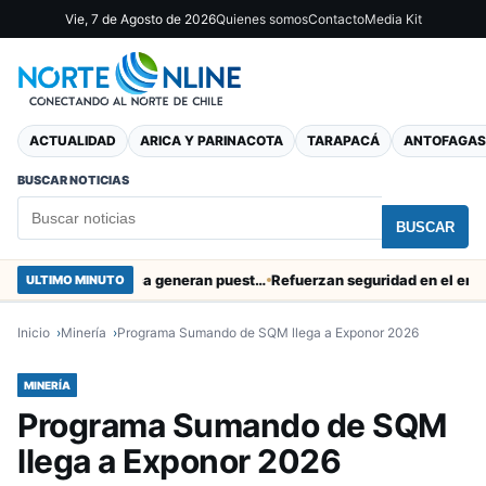
Vie, 7 de Agosto de 2026
Quienes somos
Contacto
Media Kit
ACTUALIDAD
ARICA Y PARINACOTA
TARAPACÁ
ANTOFAGAS
BUSCAR NOTICIAS
BUSCAR
Obras de Aguas del Altiplano en Arica generan puestos de trabajo
Refuerzan seguridad en el entorno p
ULTIMO MINUTO
Inicio
Minería
Programa Sumando de SQM llega a Exponor 2026
MINERÍA
Programa Sumando de SQM
llega a Exponor 2026