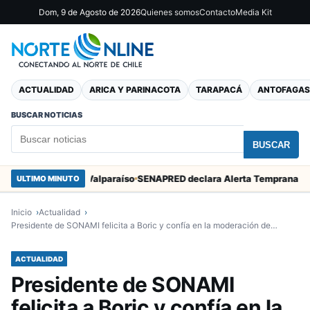
Dom, 9 de Agosto de 2026
Quienes somos
Contacto
Media Kit
ACTUALIDAD
ARICA Y PARINACOTA
TARAPACÁ
ANTOFAGAS
BUSCAR NOTICIAS
BUSCAR
n Marcos en Valparaíso
ULTIMO MINUTO
Inicio
Actualidad
Presidente de SONAMI felicita a Boric y confía en la moderación de…
ACTUALIDAD
Presidente de SONAMI
felicita a Boric y confía en la