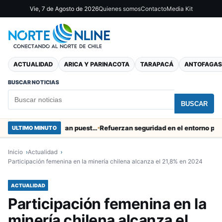
Vie, 7 de Agosto de 2026
Quienes somos
Contacto
Media Kit
ACTUALIDAD
ARICA Y PARINACOTA
TARAPACÁ
ANTOFAGAS
BUSCAR NOTICIAS
BUSCAR
Obras de Aguas del Altiplano en Arica generan puestos de trabajo
Refuerzan seguridad en el entorno portuario 
ULTIMO MINUTO
Inicio
Actualidad
Participación femenina en la minería chilena alcanza el 21,8% en 2024
ACTUALIDAD
Participación femenina en la
minería chilena alcanza el