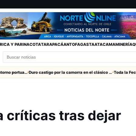
RICA Y PARINACOTA
TARAPACÁ
ANTOFAGASTA
ATACAMA
MINERÍA
Q
Refuerzan seguridad en el entorno portuario de Arica
Duro castigo por la camorra en el clásico Arica-Iquique
críticas tras dejar