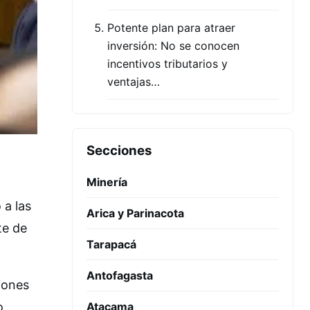
Potente plan para atraer
inversión: No se conocen
incentivos tributarios y
ventajas…
Secciones
Minería
 a las
Arica y Parinacota
te de
Tarapacá
Antofagasta
iones
Atacama
o