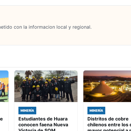
tido con la informacion local y regional.
MINERÍA
MINERÍA
de
Estudiantes de Huara
Distritos de cobre
conocen faena Nueva
chilenos entre los 
Victoria de SQM
mayor potencial a n