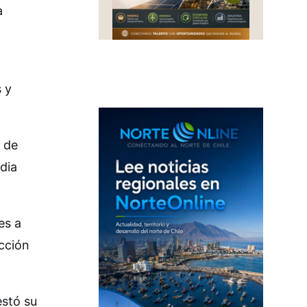
a
s y
 de
dia
es a
cción
estó su