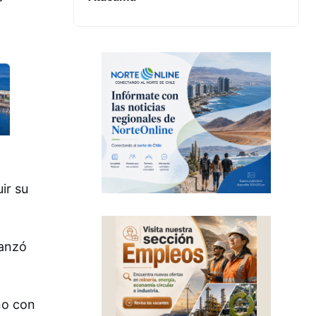
ir su
vanzó
no con