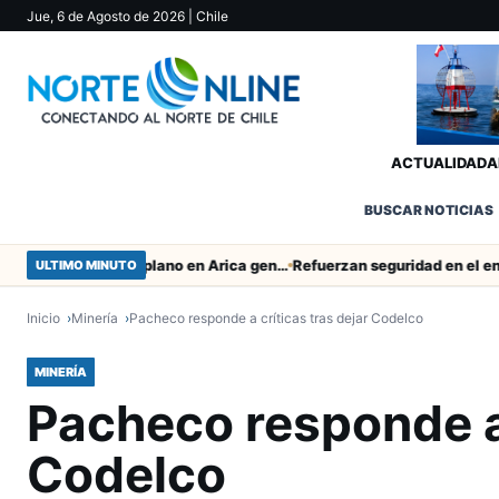
Jue, 6 de Agosto de 2026
| Chile
ACTUALIDAD
A
BUSCAR NOTICIAS
Obras de Aguas del Altiplano en Arica generan puestos de trabajo
ULTIMO MINUTO
Inicio
Minería
Pacheco responde a críticas tras dejar Codelco
MINERÍA
Pacheco responde a 
Codelco