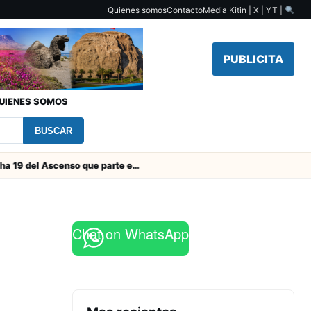
Quienes somos
Contacto
Media Kit
in | X | YT |
PUBLICITA
UIENES SOMOS
BUSCAR
Toda la Fecha 19 del Ascenso que parte este viernes
Chat on WhatsApp