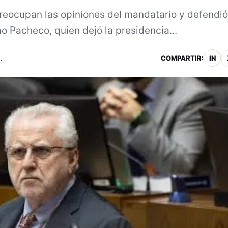
 preocupan las opiniones del mandatario y defendió
 Pacheco, quien dejó la presidencia...
.
COMPARTIR:
IN