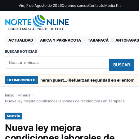
Vie, 7 de Agosto de 2026
Quienes somos
Contacto
Media Kit
ACTUALIDAD
ARICA Y PARINACOTA
TARAPACÁ
ANTOFAGAS
BUSCAR NOTICIAS
BUSCAR
Obras de Aguas del Altiplano en Arica generan puestos de trabajo
Refuerzan seguridad en el entorno portua
ULTIMO MINUTO
Inicio
Minería
Nueva ley mejora condiciones laborales de recolectores en Tarapacá
MINERÍA
Nueva ley mejora
condiciones laborales de