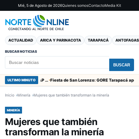
Mié, 5 de Agosto de 2026
Quienes somos
Contacto
Media Kit
ACTUALIDAD
ARICA Y PARINACOTA
TARAPACÁ
ANTOFAGAS
BUSCAR NOTICIAS
BUSCAR
Centro de Desarrollo de Negocios Sercotec-INACAP inaugura Academia de Mujeres Empresarias 2026
Fiesta de 
ULTIMO MINUTO
Inicio
Minería
Mujeres que también transforman la minería
MINERÍA
Mujeres que también
transforman la minería