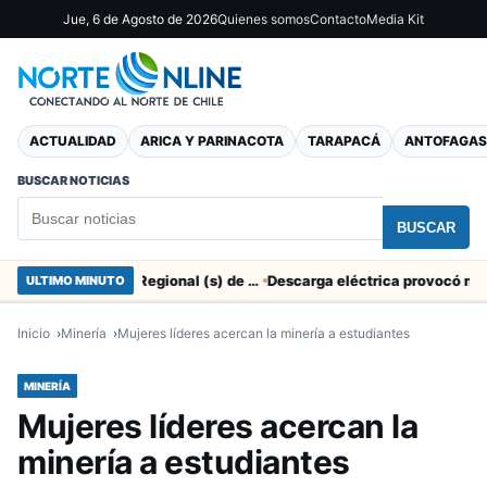
Jue, 6 de Agosto de 2026
Quienes somos
Contacto
Media Kit
ACTUALIDAD
ARICA Y PARINACOTA
TARAPACÁ
ANTOFAGAS
BUSCAR NOTICIAS
BUSCAR
SERNAC pidió la renuncia a Director Regional (s) de Arica por contratar solo a militantes del Gobierno
ULTIMO MINUTO
Inicio
Minería
Mujeres líderes acercan la minería a estudiantes
MINERÍA
Mujeres líderes acercan la
minería a estudiantes